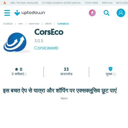
ARES: THE IRON VANGUARD
MY HERO ACADEMIA UNITED SURVIVAL
TICKET HERO
वीपीएन एप्पस
BATTLE RO
ANDROID
/
एप्पस
/
लाइफस्टाइल
/
खरीदारी
/
CORSECO
CorsEco
3.0.5
Corsicaweb
0
33
0
समीक्षाएं
डाउनलोड
सुरक्षा
इस बचत ऐप से यात्रा और शॉपिंग पर एक्सक्लूसिव छूट पाएं
विज्ञापन