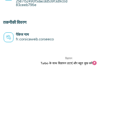
2587152490f5dacdd539f3d9c0d
83ceeb796e
तकनीकी विवरण
पैकेज नाम
fr.corsicaweb.corseeco
विज्ञापन
Turbo के साथ विज्ञापन हटाएं और बहुत कुछ करें