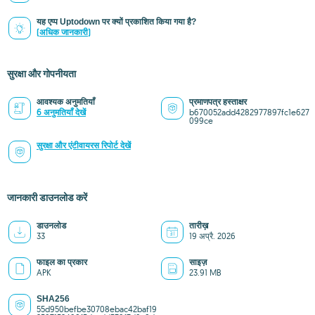
यह एप्प Uptodown पर क्यों प्रकाशित किया गया है?
(अधिक जानकारी)
सुरक्षा और गोपनीयता
आवश्यक अनुमतियाँ
प्रमाणपत्र हस्ताक्षर
6 अनुमतियाँ देखें
b670052add4282977897fc1e627
099ce
सुरक्षा और एंटीवायरस रिपोर्ट देखें
जानकारी डाउनलोड करें
डाउनलोड
तारीख़
33
19 अप्रै. 2026
फाइल का प्रकार
साइज़
APK
23.91 MB
SHA256
55d950befbe30708ebac42baf19